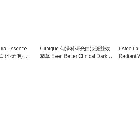
Aura Essence
Clinique 勻淨科研亮白淡斑雙效
Estee Lau
華 (小燈泡) 特
精華 Even Better Clinical Dark
Radiant W
Spot Corrector & Optimizer 50ml
Kit S
#ZJNT
套裝連化