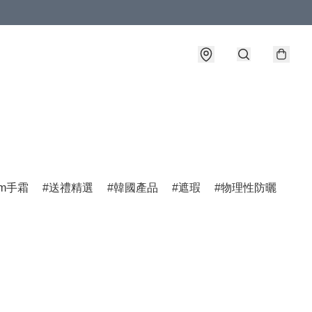
am手霜
送禮精選
韓國產品
遮瑕
物理性防曬
男