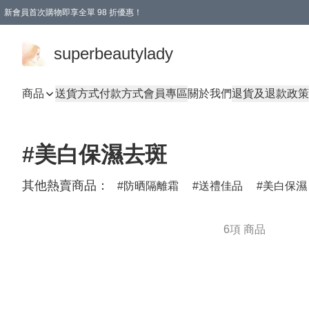
新會員首次購物即享全單 98 折優惠！
會員折扣優惠
superbeautylady
商品
送貨方式
付款方式
會員專區
關於我們
退貨及退款政策
#美白保濕去斑
其他熱賣商品：
防晒隔離霜
送禮佳品
美白保濕
6項 商品