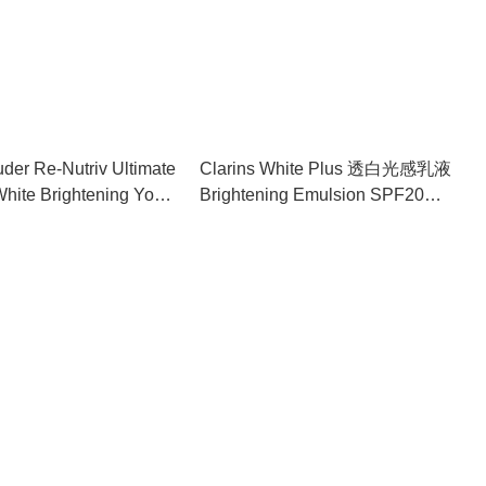
der Re-Nutriv Ultimate
Clarins White Plus 透白光感乳液
hite Brightening Youth
Brightening Emulsion SPF20
ets 極緻花漾新生亮白5件小
75ml #800018443
裝包