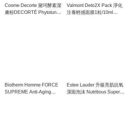
Cosme Decorte 黛珂酵素潔
Valmont Deto2X Pack 淨化
膚粉DECORTÉ Phytotune
注養輕感面膜1粒/10ml
Clear Powder wash 40g
#795820
#36684
Biotherm Homme FORCE
Estee Lauder 升級亮肌抗氧
SUPREME Anti-Aging
潔面泡沫 Nutritious Super-
Cleanser 碧歐泉男士緊緻淡
Pomegranate Cleansing
紋潔面霜125ML #
Foam 125ml #P31P