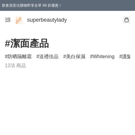
新會員首次購物即享全單 98 折優惠！
會員折扣優惠
superbeautylady
#潔面產品
防晒隔離霜
送禮佳品
美白保濕
Whitening
護髮
12項 商品