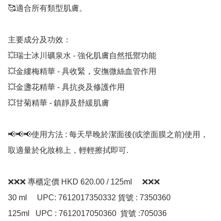
🥰適合所有類型肌膚。

主要成分及功效： 

💥瑞士冰川礦泉水 - 強化肌膚自然抵禦功能 

💥金縷梅精華 - 具收緊，安撫微絲血管作用 

💥金盞花精華 - 具抗炎及修護作用 

💥甘菊精華 - 鎮靜及舒緩肌膚

📢📢📢使用方法 : 每天早晚於潔面後(或塗面膜之前)使用，
取適量於化妝棉上，輕輕擦拭即可.

❌❌❌ 專櫃定價 HKD 620.00 / 125ml     ❌❌❌ 

30 ml     UPC: 7612017350332 貨號 : 7350360 

125ml   UPC : 7612017050360  貨號 :705036 
