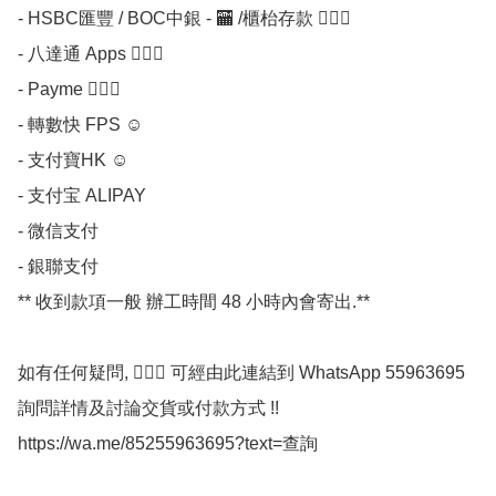
- HSBC匯豐 / BOC中銀 - 🏧 /櫃枱存款 💁🏼‍♀

- 八達通 Apps 💁🏼‍♀

- Payme 💁🏼‍♀

- 轉數快 FPS ☺

- 支付寶HK ☺

- 支付宝 ALIPAY

- 微信支付 

- 銀聯支付 

** 收到款項一般 辦工時間 48 小時內會寄出.**

如有任何疑問, 💁🏼‍♀ 可經由此連結到 WhatsApp 55963695 
詢問詳情及討論交貨或付款方式 !!

https://wa.me/85255963695?text=查詢
