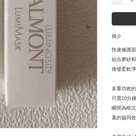
簡介
快速修護面
結合磨砂和
煥發柔軟淨
多重功效的
只需10分
瞬間為暗沉
素的協同效