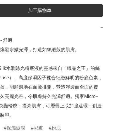
加至購物車
−
- 舒適

煥發水嫩光澤，打造如絲緞般的肌膚。

us Silk水潤絲光粉底液的靈感來自「織品之王」的絲
rmeuse），高度保濕因子糅合細緻鮮明的粉底色素，
盈，能順滑地在面龐推開，營造淨透而全面的覆
久亮麗光芒，令肌膚持久光澤舒適。獨家Micro–
術能突顯輪廓，提亮肌膚，可層疊上妝加強遮瑕，創造
妝容。
保濕滋潤
彩粧
粉底