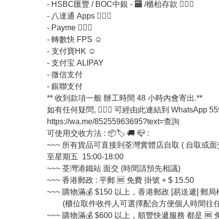
- HSBC匯豐 / BOC中銀 - 🏧 /櫃枱存款 💁🏼‍♀
- 八達通 Apps 💁🏼‍♀
- Payme 💁🏼‍♀
- 轉數快 FPS ☺
- 支付寶HK ☺
- 支付宝 ALIPAY
- 微信支付
- 銀聯支付
** 收到款項一般 辦工時間 48 小時內會寄出.**
如有任何疑問, 💁🏼‍♀ 可經由此連結到 WhatsApp
https://wa.me/85255963695?text=查詢
可使用交收方法 : 📦🏷 🚚 📪 :
~~~ 所有貨品可直接到荃灣實體店自取 ( 自取或面交敬請 
至星期五 15:00-18:00
~~~ 荃灣港鐵站 面交 (時間請預先相議)
~~~ 香港郵政 : 平郵 🆓 免費 掛號 + $ 15.50
~~~ 購物滿💰 $150 以上，香港郵政 [易送遞] 郵
(櫃位取件收件人可選擇配合方便個人時間往任何
~~~ 購物滿💰 $600 以上，順豐快遞服務 都是 🆓 