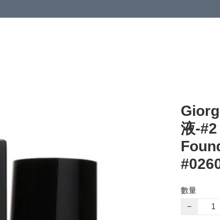
Gior
液-#2
Found
#026
數量
−