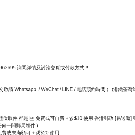
 55963695 詢問詳情及討論交貨或付款方式 !!
Whatsapp / WeChat / LINE / 電話預約時間 ) (港
局櫃位取件 都是 🆓 免費或可自費 +💰 $10 使用 香港郵政 [易送遞
一間郵局領件 )
免費或未滿額可 + 💰$20 使用