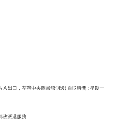
鐵荃灣站 A 出口，荃灣中央圖書館側邊) 自取時間 : 星期一
] 郵政派遞服務