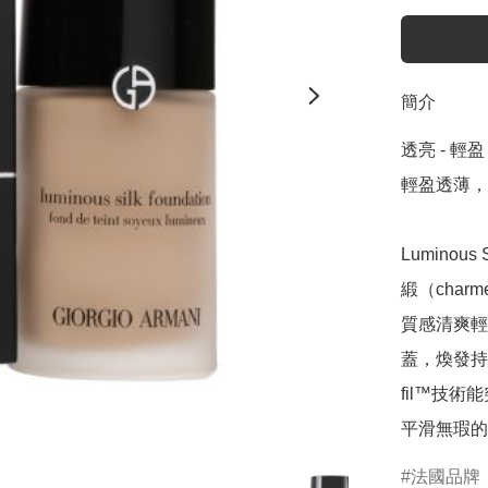
簡介
透亮 - 輕盈 
輕盈透薄，
Lumino
緞（cha
質感清爽輕
蓋，煥發持
fil™技
平滑無瑕的
法國品牌