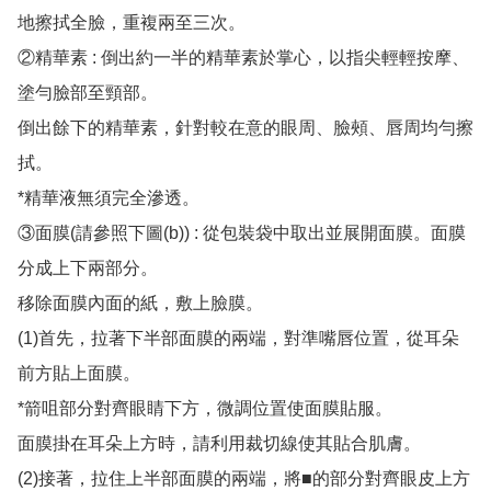
地擦拭全臉，重複兩至三次。

②精華素 : 倒出約一半的精華素於掌心，以指尖輕輕按摩、
塗勻臉部至頸部。

倒出餘下的精華素，針對較在意的眼周、臉頰、唇周均勻擦
拭。

*精華液無須完全滲透。

③面膜(請參照下圖(b)) : 從包裝袋中取出並展開面膜。面膜
分成上下兩部分。

移除面膜內面的紙，敷上臉膜。

(1)首先，拉著下半部面膜的兩端，對準嘴唇位置，從耳朵
前方貼上面膜。

*箭咀部分對齊眼睛下方，微調位置使面膜貼服。

面膜掛在耳朵上方時，請利用裁切線使其貼合肌膚。

(2)接著，拉住上半部面膜的兩端，將■的部分對齊眼皮上方