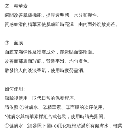
②	精華素

瞬間改善肌膚機能，提昇透明感、水分和彈性。

質感絲滑的精華素使肌膚即時亮澤，由內而外綻放光芒。

③	面膜

面膜充滿彈性及護膚成分，能緊貼面部輪廓。

改善面部表面瑕疵，營造平滑、均勻膚色。

散發怡人的淡淡香氣，使用時疲勞盡消。

如何使用 : 

潔臉後使用，取代日常的保養程序。

請依照 ①健膚水、②精華素、③面膜的次序使用。

*健膚水與精華素採組合式包裝，使用時請先撕開。

①健膚水 : (請參照下圖(a))用化粧棉沾滿所有健膚水，輕柔