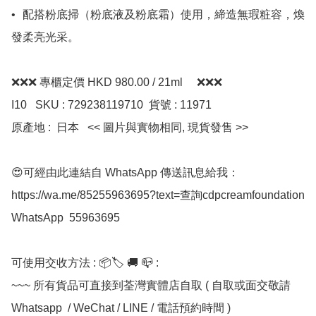
•	配搭粉底掃（粉底液及粉底霜）使用，締造無瑕粧容，煥
發柔亮光采。

❌❌❌ 專櫃定價 HKD 980.00 / 21ml     ❌❌❌

I10   SKU : 729238119710  貨號 : 11971 

原產地 :  日本   << 圖片與實物相同, 現貨發售 >>

😍可經由此連結自 WhatsApp 傳送訊息給我：
https://wa.me/85255963695?text=查詢cdpcreamfoundation

WhatsApp  55963695

可使用交收方法 : 📦🏷 🚚 📪 :

~~~ 所有貨品可直接到荃灣實體店自取 ( 自取或面交敬請 
Whatsapp  / WeChat / LINE / 電話預約時間 ) 
