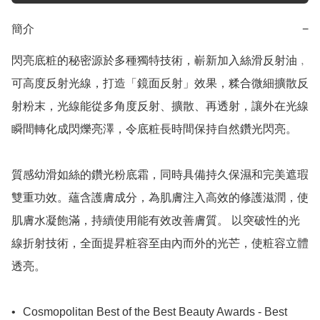
簡介
−
閃亮底粧的秘密源於多種獨特技術，嶄新加入絲滑反射油﹐
可高度反射光線，打造「鏡面反射」效果，糅合微細擴散反
射粉末，光線能從多角度反射、擴散、再透射，讓外在光線
瞬間轉化成閃爍亮澤，令底粧長時間保持自然鑽光閃亮。

質感幼滑如絲的鑽光粉底霜，同時具備持久保濕和完美遮瑕
雙重功效。蘊含護膚成分，為肌膚注入高效的修護滋潤，使
肌膚水凝飽滿，持續使用能有效改善膚質。 以突破性的光
線折射技術，全面提昇粧容至由內而外的光芒，使粧容立體
透亮。

•	Cosmopolitan Best of the Best Beauty Awards - Best 