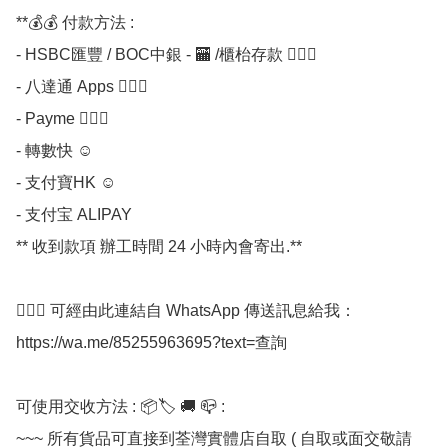
**💰💰 付款方法 :

- HSBC匯豐 / BOC中銀 - 🏧 /櫃枱存款 💁🏼‍♀

- 八達通 Apps 💁🏼‍♀

- Payme 💁🏼‍♀

- 轉數快 ☺

- 支付寶HK ☺

- 支付宝 ALIPAY

** 收到款項 辦工時間 24 小時內會寄出.**

💁🏼‍♀ 可經由此連結自 WhatsApp 傳送訊息給我：
https://wa.me/85255963695?text=查詢

可使用交收方法 : 📦🏷 🚚 📪 :

~~~ 所有貨品可直接到荃灣實體店自取 ( 自取或面交敬請 