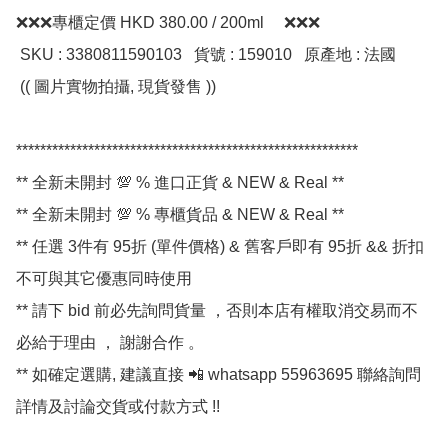
❌❌❌專櫃定價 HKD 380.00 / 200ml     ❌❌❌

 SKU : 3380811590103   貨號 : 159010   原產地 : 法國 

 (( 圖片實物拍攝, 現貨發售 ))

*********************************************************

** 全新未開封 💯 % 進口正貨 & NEW & Real **

** 全新未開封 💯 % 專櫃貨品 & NEW & Real **

** 任選 3件有 95折 (單件價格) & 舊客戶即有 95折 && 折扣
不可與其它優惠同時使用

** 請下 bid 前必先詢問貨量 ，否則本店有權取消交易而不
必給于理由 ， 謝謝合作 。

** 如確定選購, 建議直接 📲 whatsapp 55963695 聯絡詢問
詳情及討論交貨或付款方式 !!
