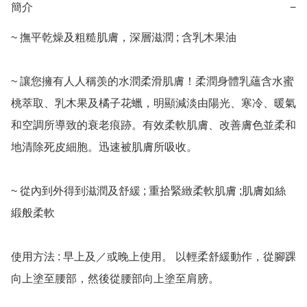
簡介
−
~ 撫平乾燥及粗糙肌膚，深層滋潤 ; 含乳木果油

~ 讓您擁有人人稱羡的水潤柔滑肌膚！柔潤身體乳蘊含水蜜
桃萃取、乳木果及橘子花蠟，明顯減淡由陽光、寒冷、暖氣
和空調所導致的衰老痕跡。有效柔軟肌膚、改善膚色並柔和
地清除死皮細胞。迅速被肌膚所吸收。

~ 從內到外得到滋潤及舒緩 ; 重拾緊緻柔軟肌膚 ;肌膚如絲
緞般柔軟

使用方法 : 早上及／或晚上使用。 以輕柔舒緩動作，從腳踝
向上塗至腰部，然後從腰部向上塗至肩膀。
