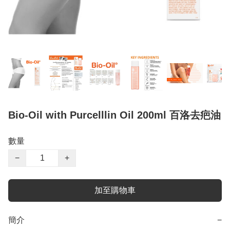
Bio-Oil with Purcelllin Oil 200ml 百洛去疤油
數量
−
+
加至購物車
簡介
−